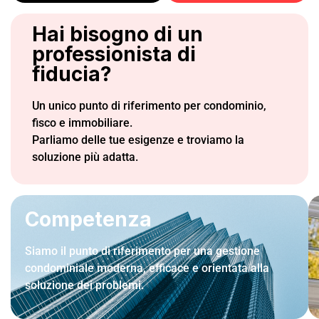
Hai bisogno di un
R
professionista di
fiducia?
con
Un unico punto di riferimento per condominio,
fisco e immobiliare.
Parliamo delle tue esigenze e troviamo la
soluzione più adatta.
Competenza
Siamo il punto di riferimento per una gestione
condominiale moderna, efficace e orientata alla
soluzione dei problemi.