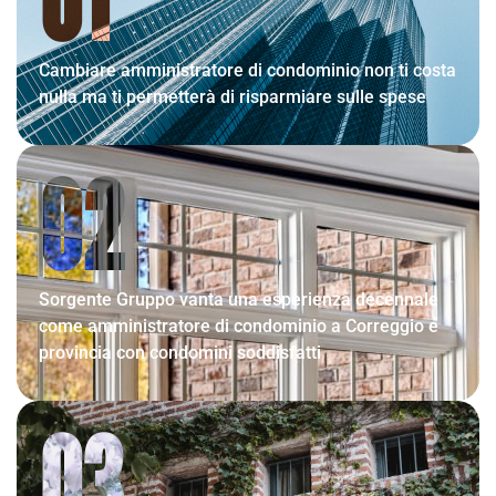
Cambiare amministratore di condominio non ti costa
nulla ma ti permetterà di risparmiare sulle spese
02
Sorgente Gruppo vanta una esperienza decennale
come amministratore di condominio a Correggio e
provincia con condomini soddisfatti
03