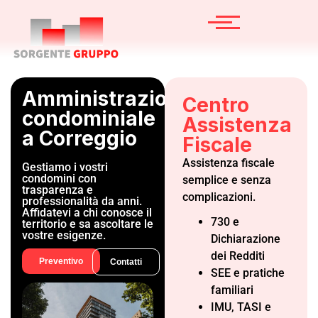
Amministrazione
Centro
condominiale
Assistenza
a Correggio
Fiscale
Assistenza fiscale
Gestiamo i vostri
condomini con
semplice e senza
trasparenza e
complicazioni.
professionalità da anni.
Affidatevi a chi conosce il
730 e
territorio e sa ascoltare le
vostre esigenze.
Dichiarazione
dei Redditi
Preventivo
Contatti
SEE e pratiche
familiari
IMU, TASI e