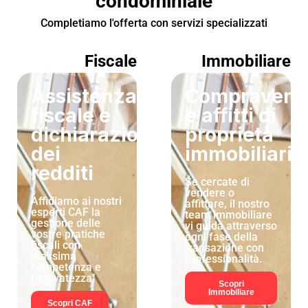
condominiale
Completiamo l'offerta con servizi specializzati
Fiscale
Immobiliare
Assistenza
Compravend
fiscale e
e affitti di
dichiarazioni
proprietà
dei
immobiliari
redditi
Se cercate di
vendere o
Affidiamo ai nostri
affittare, il nostro
esperti CAF la
team immobiliare
gestione delle
vi guida attraverso
vostre pratiche
ogni fase della
fiscali con
transazione con
massima
professionalità.
competenza e
riservatezza.
Scopri
Immobiliare
Scopri CAF