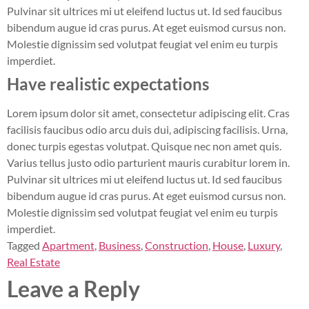
Pulvinar sit ultrices mi ut eleifend luctus ut. Id sed faucibus
bibendum augue id cras purus. At eget euismod cursus non.
Molestie dignissim sed volutpat feugiat vel enim eu turpis
imperdiet.
Have realistic expectations
Lorem ipsum dolor sit amet, consectetur adipiscing elit. Cras
facilisis faucibus odio arcu duis dui, adipiscing facilisis. Urna,
donec turpis egestas volutpat. Quisque nec non amet quis.
Varius tellus justo odio parturient mauris curabitur lorem in.
Pulvinar sit ultrices mi ut eleifend luctus ut. Id sed faucibus
bibendum augue id cras purus. At eget euismod cursus non.
Molestie dignissim sed volutpat feugiat vel enim eu turpis
imperdiet.
Tagged
Apartment
,
Business
,
Construction
,
House
,
Luxury
,
Real Estate
Leave a Reply