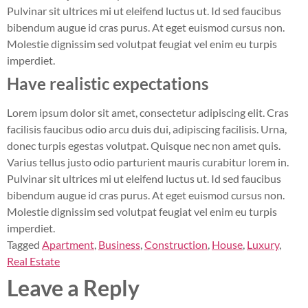
Pulvinar sit ultrices mi ut eleifend luctus ut. Id sed faucibus
bibendum augue id cras purus. At eget euismod cursus non.
Molestie dignissim sed volutpat feugiat vel enim eu turpis
imperdiet.
Have realistic expectations
Lorem ipsum dolor sit amet, consectetur adipiscing elit. Cras
facilisis faucibus odio arcu duis dui, adipiscing facilisis. Urna,
donec turpis egestas volutpat. Quisque nec non amet quis.
Varius tellus justo odio parturient mauris curabitur lorem in.
Pulvinar sit ultrices mi ut eleifend luctus ut. Id sed faucibus
bibendum augue id cras purus. At eget euismod cursus non.
Molestie dignissim sed volutpat feugiat vel enim eu turpis
imperdiet.
Tagged
Apartment
,
Business
,
Construction
,
House
,
Luxury
,
Real Estate
Leave a Reply